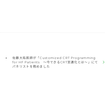
佐藤大祐医師が「Customized CRT Programming
for HF Patients ～今できるCRT至適化とは～」にて
パネリストを務めました