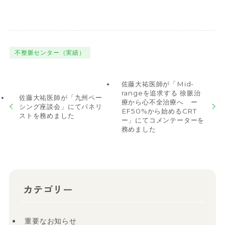
不整脈センター（実績）
佐藤大祐医師が「Mid-
rangeを追求する 徐脈治
佐藤大祐医師が「九州ペー
療から心不全治療へ ー
シング座談会」にてパネリ
EF50%から始めるCRT
ストを務めました
ー」にてコメンテーターを
務めました
カテゴリー
重要なお知らせ