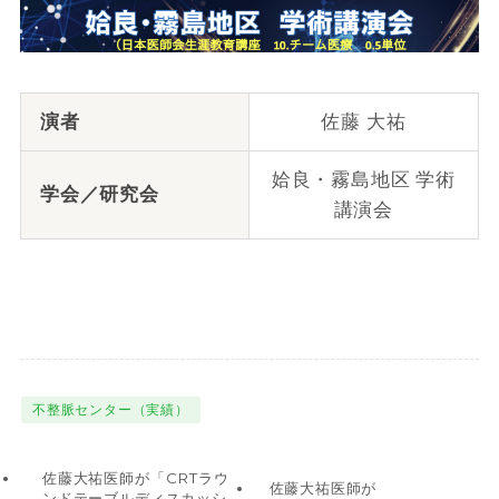
演者
佐藤 大祐
姶良・霧島地区 学術
学会／研究会
講演会
不整脈センター（実績）
佐藤大祐医師が「CRTラウ
佐藤大祐医師が
ンドテーブルディスカッシ